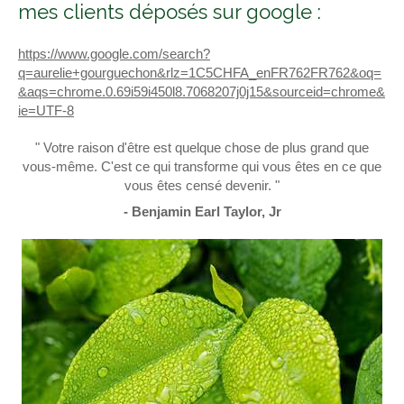
mes clients déposés sur google :
https://www.google.com/search?
q=aurelie+gourguechon&rlz=1C5CHFA_enFR762FR762&oq=
&aqs=chrome.0.69i59i450l8.7068207j0j15&sourceid=chrome&
ie=UTF-8
" Votre raison d'être est quelque chose de plus grand que
vous-même. C'est ce qui transforme qui vous êtes en ce que
vous êtes censé devenir. "
- Benjamin Earl Taylor, Jr