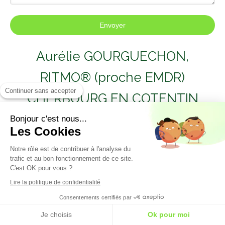
Envoyer
Aurélie GOURGUECHON,
RITMO® (proche EMDR)
Continuer sans accepter
CHERBOURG EN COTENTIN
Bonjour c'est nous...
Aurélie Gourguechon
vous reçoit à
Tourlaville, secteur
Les Cookies
Cherbourg en Cotentin pour toutes consultation de
sophrologie. Elle est également spécialisée en Hypnose
Notre rôle est de contribuer à l'analyse du
Ericksonienne, sophrologie et en énergétique (magnétisme et
trafic et au bon fonctionnement de ce site.
radiesthésie).
C'est OK pour vous ?
Lire la politique de confidentialité
RITMO® (proche EMDR)
Consentements certifiés par
Je choisis
Ok pour moi