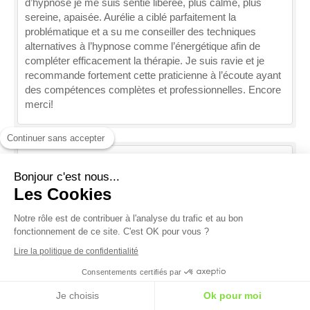
d’hypnose je me suis sentie libérée, plus calme, plus
sereine, apaisée. Aurélie a ciblé parfaitement la
problématique et a su me conseiller des techniques
alternatives à l’hypnose comme l’énergétique afin de
compléter efficacement la thérapie. Je suis ravie et je
recommande fortement cette praticienne à l’écoute ayant
des compétences complètes et professionnelles. Encore
merci!
Continuer sans accepter
"formation énergétique"
Bonjour c'est nous...
Les Cookies
Par C
très belle découverte, je n'avais pas conscience du bien
Notre rôle est de contribuer à l'analyse du
être que cela pouvait apporter je n'avais pas
trafic et au bon fonctionnement de ce site.
connaissance que nous pouvions agir sur notre corps
C'est OK pour vous ?
avant cette formation merci
Lire la politique de confidentialité
Consentements certifiés par
Je choisis
Ok pour moi
"stage énergétique"