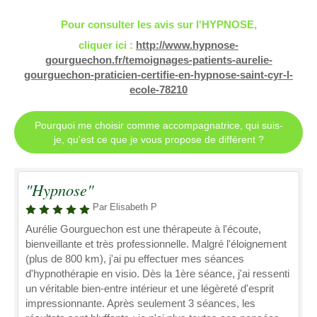
Pour consulter les avis sur l'HYPNOSE,
cliquer ici :
http://www.hypnose-
gourguechon.fr/temoignages-patients-aurelie-
gourguechon-praticien-certifie-en-hypnose-saint-cyr-l-
ecole-78210
Pourquoi me choisir comme accompagnatrice, qui suis-
je, qu'est ce que je vous propose de différent ?
"Hypnose"
Par Elisabeth P
Aurélie Gourguechon est une thérapeute à l'écoute,
bienveillante et très professionnelle. Malgré l'éloignement
(plus de 800 km), j'ai pu effectuer mes séances
d'hypnothérapie en visio. Dès la 1ère séance, j'ai ressenti
un véritable bien-entre intérieur et une légèreté d'esprit
impressionnante. Après seulement 3 séances, les