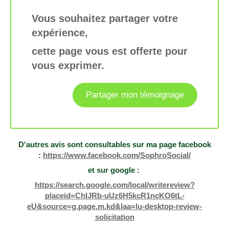
Vous souhaitez partager votre
expérience,
cette page vous est offerte pour
vous exprimer.
Partager mon témoignage
D'autres avis sont consultables sur ma page facebook
:
https://www.facebook.com/SophroSocial/
et sur google :
https://search.google.com/local/writereview?
placeid=ChIJRb-uUz6H5kcR1ncKO6tL-
eU&source=g.page.m.kd&laa=lu-desktop-review-
solicitation