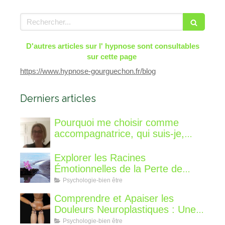
Rechercher
D'autres articles sur l' hypnose sont consultables
sur cette page
https://www.hypnose-gourguechon.fr/blog
Derniers articles
Pourquoi me choisir comme
accompagnatrice, qui suis-je,
qu'est ce que je vous propose de
différent?
Explorer les Racines
Émotionnelles de la Perte de
Poids : Un Voyage Intérieur
Psychologie-bien être
Comprendre et Apaiser les
Douleurs Neuroplastiques : Une
Approche avec l'Hypnose,
Psychologie-bien être