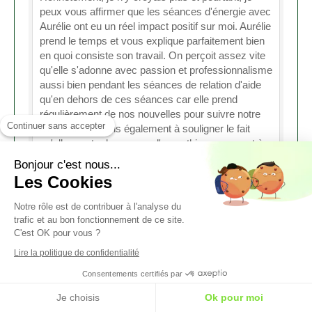
peux vous affirmer que les séances d'énergie avec
Aurélie ont eu un réel impact positif sur moi. Aurélie
prend le temps et vous explique parfaitement bien
en quoi consiste son travail. On perçoit assez vite
qu'elle s'adonne avec passion et professionnalisme
aussi bien pendant les séances de relation d'aide
qu'en dehors de ces séances car elle prend
régulièrement de nos nouvelles pour suivre notre
Continuer sans accepter
évolution. Je tiens également à souligner le fait
qu'elle montre beaucoup d'empathie par rapport à
nos souffrances et que, dès lors, on se sent
Bonjour c'est nous...
facilement en confiance car elle fait preuve de
Les Cookies
compréhension et d'écoute sans nous juger, ce qui
devient très rare de nos jours. Franchement, je
Notre rôle est de contribuer à l'analyse du
vous recommande vivement de vous adresser à
trafic et au bon fonctionnement de ce site.
elle que ce soit pour des problèmes de fatigue ou
C'est OK pour vous ?
pour d'autres pathologies pour lesquelles la
Lire la politique de confidentialité
médecine générale n'a pas pu donner les résultats
escomptés.
Consentements certifiés par
Je choisis
Ok pour moi