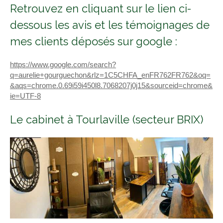
Retrouvez en cliquant sur le lien ci-
dessous les avis et les témoignages de
mes clients déposés sur google :
https://www.google.com/search?
q=aurelie+gourguechon&rlz=1C5CHFA_enFR762FR762&oq=
&aqs=chrome.0.69i59i450l8.7068207j0j15&sourceid=chrome&
ie=UTF-8
Le cabinet à Tourlaville (secteur BRIX)