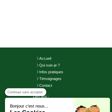
Accueil
Qui suis-je ?
Infos pratiques
Témoignages
Contact
Continuer sans accepter
Lien ami :
http://adeuxmains-bienetre.fr/bienvenue/
Bonjour c'est nous...
http://www.sophrologie-
pratiques.fr