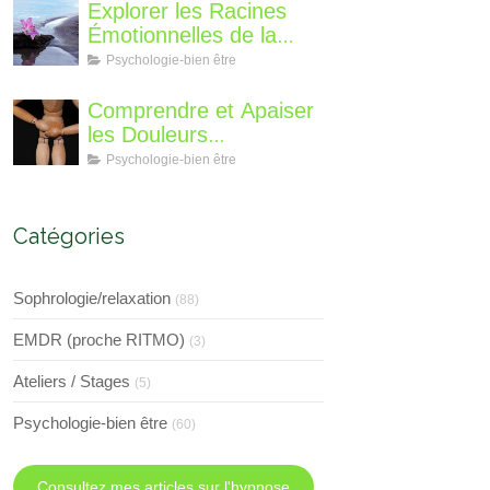
suis-je, qu'est ce que je
Explorer les Racines
vous propose de
Émotionnelles de la
différent?
Perte de Poids : Un
Psychologie-bien être
Voyage Intérieur
Comprendre et Apaiser
les Douleurs
Neuroplastiques : Une
Psychologie-bien être
Approche avec
l'Hypnose, l'EMDR et
l'EFT
Catégories
Sophrologie/relaxation
(88)
EMDR (proche RITMO)
(3)
Ateliers / Stages
(5)
Psychologie-bien être
(60)
Consultez mes articles sur l'hypnose