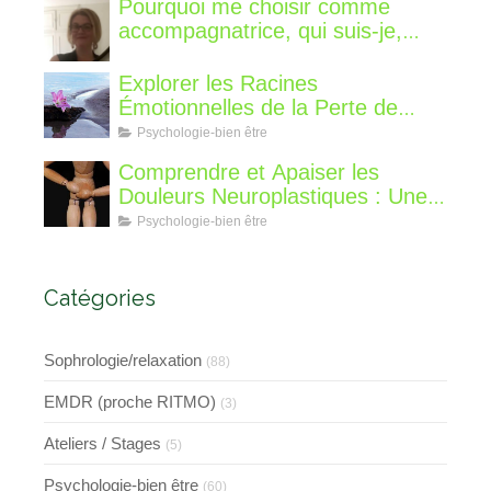
Pourquoi me choisir comme
accompagnatrice, qui suis-je,
qu'est ce que je vous propose de
différent?
Explorer les Racines
Émotionnelles de la Perte de
Poids : Un Voyage Intérieur
Psychologie-bien être
Comprendre et Apaiser les
Douleurs Neuroplastiques : Une
Approche avec l'Hypnose,
Psychologie-bien être
l'EMDR et l'EFT
Catégories
Sophrologie/relaxation
(88)
EMDR (proche RITMO)
(3)
Ateliers / Stages
(5)
Psychologie-bien être
(60)