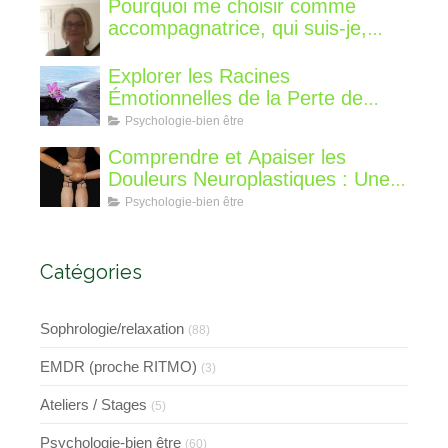
Pourquoi me choisir comme
accompagnatrice, qui suis-je,
qu'est ce que je vous propose de
différent?
Explorer les Racines
Émotionnelles de la Perte de
Poids : Un Voyage Intérieur
Psychologie-bien être
Comprendre et Apaiser les
Douleurs Neuroplastiques : Une
Approche avec l'Hypnose,
Psychologie-bien être
l'EMDR et l'EFT
Catégories
Sophrologie/relaxation
(88)
EMDR (proche RITMO)
(3)
Ateliers / Stages
(5)
Psychologie-bien être
(60)