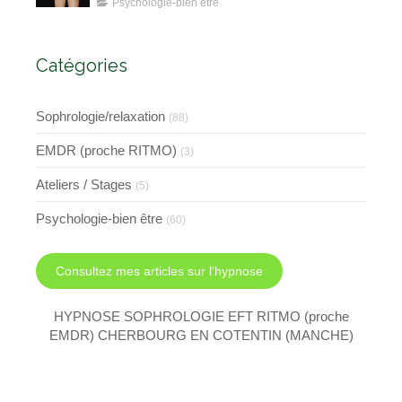
Approche avec l'Hypnose,
Psychologie-bien être
l'EMDR et l'EFT
Catégories
Sophrologie/relaxation
(88)
EMDR (proche RITMO)
(3)
Ateliers / Stages
(5)
Psychologie-bien être
(60)
Consultez mes articles sur l'hypnose
HYPNOSE SOPHROLOGIE EFT RITMO (proche
EMDR) CHERBOURG EN COTENTIN (MANCHE)