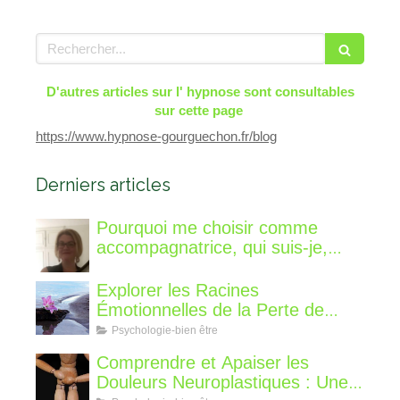
Rechercher
D'autres articles sur l' hypnose sont consultables
sur cette page
https://www.hypnose-gourguechon.fr/blog
Derniers articles
Pourquoi me choisir comme
accompagnatrice, qui suis-je,
qu'est ce que je vous propose de
différent?
Explorer les Racines
Émotionnelles de la Perte de
Poids : Un Voyage Intérieur
Psychologie-bien être
Comprendre et Apaiser les
Douleurs Neuroplastiques : Une