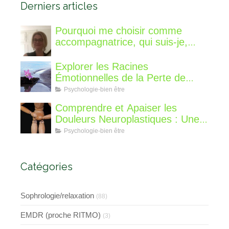
Derniers articles
Pourquoi me choisir comme
accompagnatrice, qui suis-je,
qu'est ce que je vous propose de
différent?
Explorer les Racines
Émotionnelles de la Perte de
Poids : Un Voyage Intérieur
Psychologie-bien être
Comprendre et Apaiser les
Douleurs Neuroplastiques : Une
Approche avec l'Hypnose,
Psychologie-bien être
l'EMDR et l'EFT
Catégories
Sophrologie/relaxation
(88)
EMDR (proche RITMO)
(3)