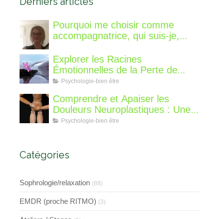
Derniers articles
Pourquoi me choisir comme
accompagnatrice, qui suis-je,
qu'est ce que je vous propose de
différent?
Explorer les Racines
Émotionnelles de la Perte de
Poids : Un Voyage Intérieur
Psychologie-bien être
Comprendre et Apaiser les
Douleurs Neuroplastiques : Une
Approche avec l'Hypnose,
Psychologie-bien être
l'EMDR et l'EFT
Catégories
Sophrologie/relaxation
(88)
EMDR (proche RITMO)
(3)