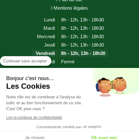
Mentions légales
Lundi
8h - 12h
,
13h - 18h30
Mardi
8h - 12h
,
13h - 18h30
Mercredi
8h - 12h
,
13h - 18h30
Jeudi
8h - 12h
,
13h - 18h30
Vendredi
8h - 12h
,
13h - 18h30
Continuer sans accepter
Samedi
Fermé
Dimanche
Fermé
Bonjour c'est nous...
Les Cookies
Prendre rendez-vous
Notre rôle est de contribuer à l'analyse du
trafic et au bon fonctionnement de ce site.
HYPNOSE SOPHROLOGIE EFT RITMO (proche EMDR)
C'est OK pour vous ?
CHERBOURG EN COTENTIN (MANCHE)
Lire la politique de confidentialité
Consentements certifiés par
Je choisis
Ok pour moi
Création et référencement du site par Simplébo