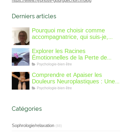
https://www.hypnose-gourguechon.fr/blog
Derniers articles
Pourquoi me choisir comme
accompagnatrice, qui suis-je,
qu'est ce que je vous propose de
différent?
Explorer les Racines
Émotionnelles de la Perte de
Poids : Un Voyage Intérieur
Psychologie-bien être
Comprendre et Apaiser les
Douleurs Neuroplastiques : Une
Approche avec l'Hypnose,
Psychologie-bien être
l'EMDR et l'EFT
Catégories
Sophrologie/relaxation
(88)