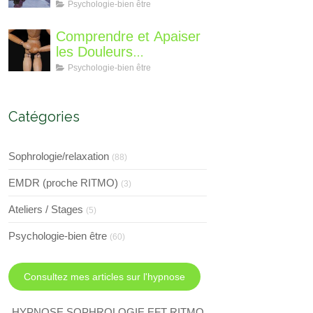
différent?
Perte de Poids : Un
Psychologie-bien être
Voyage Intérieur
Comprendre et Apaiser
les Douleurs
Neuroplastiques : Une
Psychologie-bien être
Approche avec
l'Hypnose, l'EMDR et
l'EFT
Catégories
Sophrologie/relaxation
(88)
EMDR (proche RITMO)
(3)
Ateliers / Stages
(5)
Psychologie-bien être
(60)
Consultez mes articles sur l'hypnose
HYPNOSE SOPHROLOGIE EFT RITMO