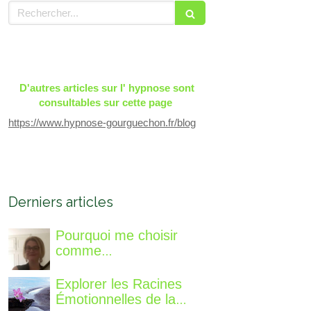
Rechercher
D'autres articles sur l' hypnose sont
consultables sur cette page
https://www.hypnose-gourguechon.fr/blog
Derniers articles
Pourquoi me choisir
comme
accompagnatrice, qui
suis-je, qu'est ce que je
Explorer les Racines
vous propose de
Émotionnelles de la