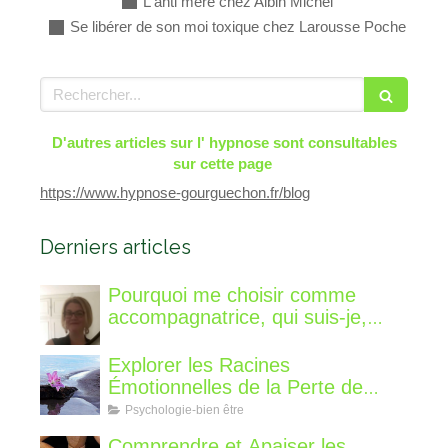
L'anti mère chez Albin Michel
Se libérer de son moi toxique chez Larousse Poche
Rechercher
D'autres articles sur l' hypnose sont consultables
sur cette page
https://www.hypnose-gourguechon.fr/blog
Derniers articles
Pourquoi me choisir comme
accompagnatrice, qui suis-je,
qu'est ce que je vous propose de
différent?
Explorer les Racines
Émotionnelles de la Perte de
Poids : Un Voyage Intérieur
Psychologie-bien être
Comprendre et Apaiser les