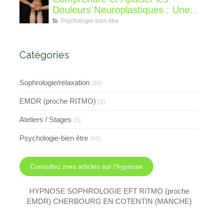
Douleurs Neuroplastiques : Une
Approche avec l'Hypnose,
Psychologie-bien être
l'EMDR et l'EFT
Catégories
Sophrologie/relaxation
(88)
EMDR (proche RITMO)
(3)
Ateliers / Stages
(5)
Psychologie-bien être
(60)
Consultez mes articles sur l'hypnose
HYPNOSE SOPHROLOGIE EFT RITMO (proche
EMDR) CHERBOURG EN COTENTIN (MANCHE)