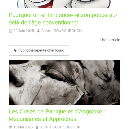
Pourquoi un enfant suce-t-il son pouce au-
delà de l’âge conventionnel
22 Juin 2025
Aurélie GOURGUECHON
Lire l'article
hypnothérapeute cherbourg
Les Crises de Panique et d'Angoisse :
Mécanismes et Approches
11 Mai 2025
Aurélie GOURGUECHON