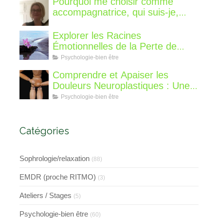
Pourquoi me choisir comme
accompagnatrice, qui suis-je,
qu'est ce que je vous propose de
différent?
Explorer les Racines
Émotionnelles de la Perte de
Poids : Un Voyage Intérieur
Psychologie-bien être
Comprendre et Apaiser les
Douleurs Neuroplastiques : Une
Approche avec l'Hypnose,
Psychologie-bien être
l'EMDR et l'EFT
Catégories
Sophrologie/relaxation
(88)
EMDR (proche RITMO)
(3)
Ateliers / Stages
(5)
Psychologie-bien être
(60)