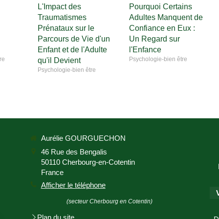
L'Impact des
Pourquoi Certains
Traumatismes
Adultes Manquent de
Prénataux sur le
Confiance en Eux :
Parcours de Vie d'un
Un Regard sur
Enfant et de l'Adulte
l'Enfance
re
Psychologie-bien être
qu'il Devient
Psychologie-bien être
Aurélie GOURGUECHON
46 Rue des Bengalis
50110
Cherbourg-en-Cotentin
France
Afficher le téléphone
(secteur Cherbourg en Cotentin)
Plan du site