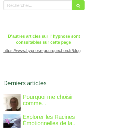
Rechercher
D'autres articles sur l' hypnose sont
consultables sur cette page
https://www.hypnose-gourguechon.fr/blog
Derniers articles
Pourquoi me choisir
comme
accompagnatrice, qui
suis-je, qu'est ce que je
Explorer les Racines
vous propose de
Émotionnelles de la