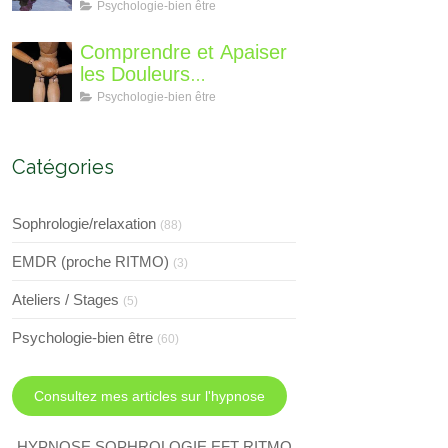
différent?
Perte de Poids : Un
Psychologie-bien être
Voyage Intérieur
Comprendre et Apaiser
les Douleurs
Neuroplastiques : Une
Psychologie-bien être
Approche avec
l'Hypnose, l'EMDR et
l'EFT
Catégories
Sophrologie/relaxation
(88)
EMDR (proche RITMO)
(3)
Ateliers / Stages
(5)
Psychologie-bien être
(60)
Consultez mes articles sur l'hypnose
HYPNOSE SOPHROLOGIE EFT RITMO