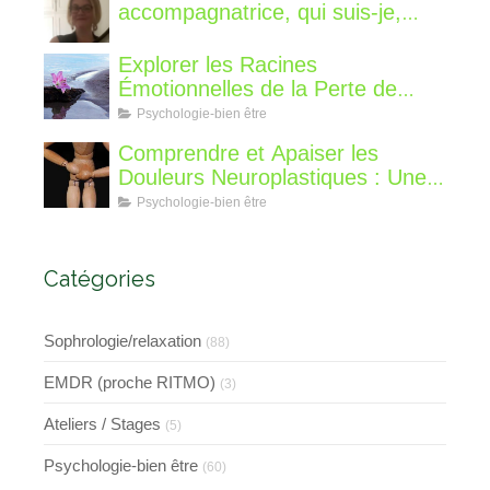
accompagnatrice, qui suis-je,
qu'est ce que je vous propose de
différent?
Explorer les Racines
Émotionnelles de la Perte de
Poids : Un Voyage Intérieur
Psychologie-bien être
Comprendre et Apaiser les
Douleurs Neuroplastiques : Une
Approche avec l'Hypnose,
Psychologie-bien être
l'EMDR et l'EFT
Catégories
Sophrologie/relaxation
(88)
EMDR (proche RITMO)
(3)
Ateliers / Stages
(5)
Psychologie-bien être
(60)