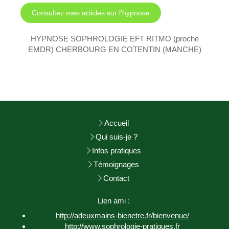
Consultez mes articles sur l'hypnose
HYPNOSE SOPHROLOGIE EFT RITMO (proche
EMDR) CHERBOURG EN COTENTIN (MANCHE)
Accueil
Qui suis-je ?
Infos pratiques
Témoignages
Contact
Lien ami :
http://adeuxmains-bienetre.fr/bienvenue/
http://www.sophrologie-
pratiques.fr