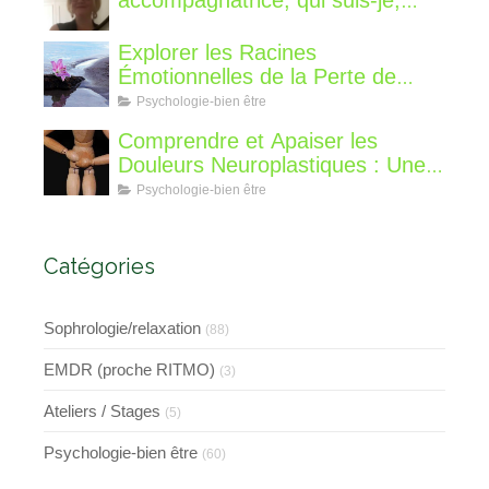
qu'est ce que je vous propose de
différent?
Explorer les Racines
Émotionnelles de la Perte de
Poids : Un Voyage Intérieur
Psychologie-bien être
Comprendre et Apaiser les
Douleurs Neuroplastiques : Une
Approche avec l'Hypnose,
Psychologie-bien être
l'EMDR et l'EFT
Catégories
Sophrologie/relaxation
(88)
EMDR (proche RITMO)
(3)
Ateliers / Stages
(5)
Psychologie-bien être
(60)