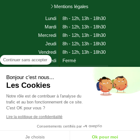
Mentions légales
Lundi
8h - 12h
,
13h - 18h30
Mardi
8h - 12h
,
13h - 18h30
Mercredi
8h - 12h
,
13h - 18h30
Jeudi
8h - 12h
,
13h - 18h30
Vendredi
8h - 12h
,
13h - 18h30
Continuer sans accepter
Samedi
Fermé
Dimanche
Fermé
Bonjour c'est nous...
Les Cookies
Prendre rendez-vous
Notre rôle est de contribuer à l'analyse du
trafic et au bon fonctionnement de ce site.
HYPNOSE SOPHROLOGIE EFT RITMO (proche EMDR)
C'est OK pour vous ?
CHERBOURG EN COTENTIN (MANCHE)
Lire la politique de confidentialité
Consentements certifiés par
Je choisis
Ok pour moi
Création et référencement du site par Simplébo