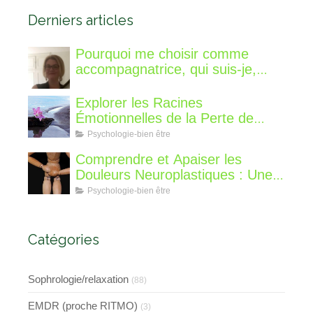
Derniers articles
Pourquoi me choisir comme
accompagnatrice, qui suis-je,
qu'est ce que je vous propose de
différent?
Explorer les Racines
Émotionnelles de la Perte de
Poids : Un Voyage Intérieur
Psychologie-bien être
Comprendre et Apaiser les
Douleurs Neuroplastiques : Une
Approche avec l'Hypnose,
Psychologie-bien être
l'EMDR et l'EFT
Catégories
Sophrologie/relaxation
(88)
EMDR (proche RITMO)
(3)