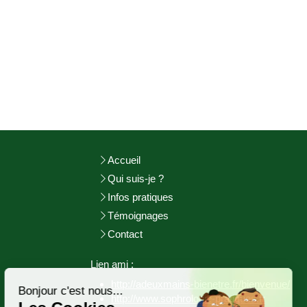
Accueil
Qui suis-je ?
Infos pratiques
Témoignages
Contact
Continuer sans accepter
Lien ami :
http://adeuxmains-bienetre.fr/bienvenue/
Bonjour c'est nous...
http://www.sophrologie-
pratiques.fr