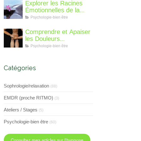
suis-je, qu'est ce que je
Explorer les Racines
vous propose de
Émotionnelles de la
différent?
Perte de Poids : Un
Psychologie-bien être
Voyage Intérieur
Comprendre et Apaiser
les Douleurs
Neuroplastiques : Une
Psychologie-bien être
Approche avec
l'Hypnose, l'EMDR et
l'EFT
Catégories
Sophrologie/relaxation
(88)
EMDR (proche RITMO)
(3)
Ateliers / Stages
(5)
Psychologie-bien être
(60)
Consultez mes articles sur l'hypnose