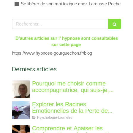
Se libérer de son moi toxique chez Larousse Poche
Rechercher
D'autres articles sur l' hypnose sont consultables
sur cette page
https://www.hypnose-gourguechon.fr/blog
Derniers articles
Pourquoi me choisir comme
accompagnatrice, qui suis-je,
qu'est ce que je vous propose de
différent?
Explorer les Racines
Émotionnelles de la Perte de
Poids : Un Voyage Intérieur
Psychologie-bien être
Comprendre et Apaiser les