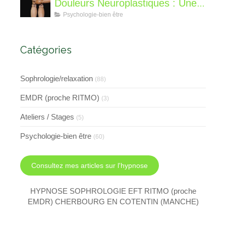
Douleurs Neuroplastiques : Une
Approche avec l'Hypnose,
Psychologie-bien être
l'EMDR et l'EFT
Catégories
Sophrologie/relaxation
(88)
EMDR (proche RITMO)
(3)
Ateliers / Stages
(5)
Psychologie-bien être
(60)
Consultez mes articles sur l'hypnose
HYPNOSE SOPHROLOGIE EFT RITMO (proche
EMDR) CHERBOURG EN COTENTIN (MANCHE)