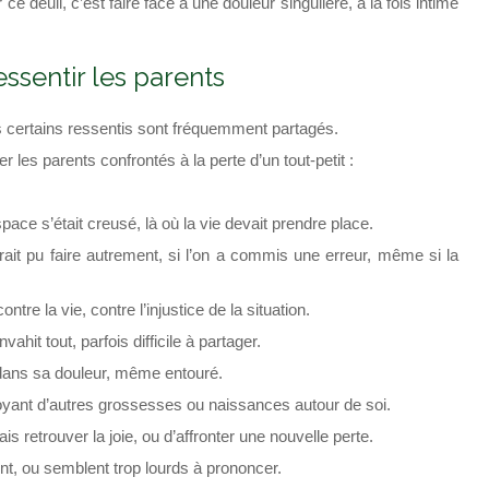
ce deuil, c’est faire face à une douleur singulière, à la fois intime
ssentir les parents
s certains ressentis sont fréquemment partagés.
les parents confrontés à la perte d’un tout-petit :
ace s’était creusé, là où la vie devait prendre place.
urait pu faire autrement, si l’on a commis une erreur, même si la
ntre la vie, contre l’injustice de la situation.
ahit tout, parfois difficile à partager.
l dans sa douleur, même entouré.
 voyant d’autres grossesses ou naissances autour de soi.
is retrouver la joie, ou d’affronter une nouvelle perte.
ent, ou semblent trop lourds à prononcer.