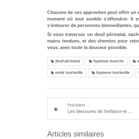
Chacune de ces approches peut offrir un e
moment où tout semble s’effondrer. Il e
s’entourer de personnes bienveillantes, qu
Si vous traversez un deuil périnatal, sach
mains tendues, et des chemins pour retro
vous, avec toute la douceur possible.
deuil périnatal
hypnose manche
e
emdr tourlaville
hypnose tourlaville
Précédent
Les blessures de l’enfance et leur impact sur la vie de couple
Articles similaires