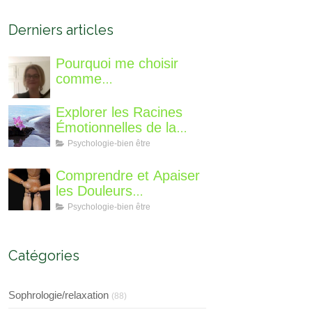
Derniers articles
Pourquoi me choisir
comme
accompagnatrice, qui
suis-je, qu'est ce que je
Explorer les Racines
vous propose de
Émotionnelles de la
différent?
Perte de Poids : Un
Psychologie-bien être
Voyage Intérieur
Comprendre et Apaiser
les Douleurs
Neuroplastiques : Une
Psychologie-bien être
Approche avec
l'Hypnose, l'EMDR et
l'EFT
Catégories
Sophrologie/relaxation
(88)