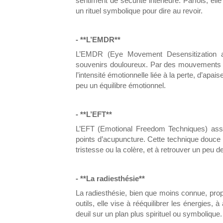
sentiment de sécurité intérieure. Parfois, el
un rituel symbolique pour dire au revoir.
- **L’EMDR**
L’EMDR (Eye Movement Desensitization an
souvenirs douloureux. Par des mouvements oc
l’intensité émotionnelle liée à la perte, d’ap
peu un équilibre émotionnel.
- **L’EFT**
L’EFT (Emotional Freedom Techniques) asso
points d’acupuncture. Cette technique douce p
tristesse ou la colère, et à retrouver un peu de
- **La radiesthésie**
La radiesthésie, bien que moins connue, prop
outils, elle vise à rééquilibrer les énergies
deuil sur un plan plus spirituel ou symbolique.