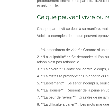
profondément l’intimité des parents. Traverser 
et universelle.
Ce que peuvent vivre ou re
Chaque parent vit ce deuil à sa manière, mai
Voici dix exemples de ce que peuvent éprouver 
1. **Un sentiment de vide** : Comme si un esp
2. **La culpabilité** : Se demander si l’on a
raison n’est pas rationnelle.
3. **La colère** : Contre soi, contre le corps, co
4. **La tristesse profonde** : Un chagrin qui env
5. **L’isolement** : Se sentir incompris, seu
6. **La jalousie** : Ressentir de la peine en
7. **La peur de l’avenir** : Craindre de ne jama
8. **La difficulté à parler** : Les mots manqu