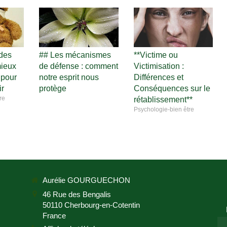
 des
## Les mécanismes
**Victime ou
mieux
de défense : comment
Victimisation :
 pour
notre esprit nous
Différences et
ir
protège
Conséquences sur le
re
rétablissement**
Psychologie-bien être
Aurélie GOURGUECHON
46 Rue des Bengalis
50110
Cherbourg-en-Cotentin
France