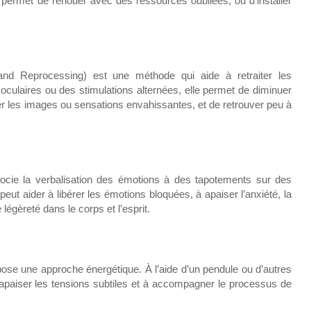
le permet de renouer avec des ressources oubliées, ou d’installer
d Reprocessing) est une méthode qui aide à retraiter les
ulaires ou des stimulations alternées, elle permet de diminuer
aiser les images ou sensations envahissantes, et de retrouver peu à
cie la verbalisation des émotions à des tapotements sur des
eut aider à libérer les émotions bloquées, à apaiser l’anxiété, la
 légèreté dans le corps et l’esprit.
ose une approche énergétique. À l’aide d’un pendule ou d’autres
, à apaiser les tensions subtiles et à accompagner le processus de