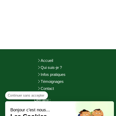
Accueil
Qui suis-je ?
Infos pratiques
Témoignages
Contact
Continuer sans accepter
Lien ami :
http://adeuxmains-bienetre.fr/bienvenue/
Bonjour c'est nous...
http://www.sophrologie-
pratiques.fr