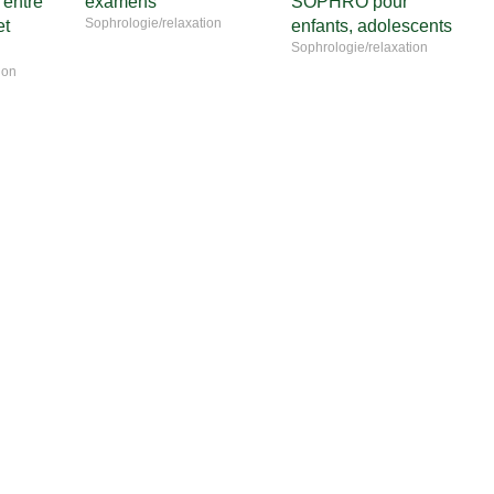
entre
examens
SOPHRO pour
Sophrologie/relaxation
et
enfants, adolescents
Sophrologie/relaxation
ion