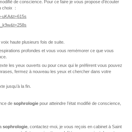
 modifié de conscience. Pour ce faire je vous propose d’écouter
 choix :
e-uKA&t=615s
2_k9w&t=258s
 voix haute plusieurs fois de suite.
respirations profondes et vous vous remémorer ce que vous
nce.
texte les yeux ouverts ou pour ceux qui le préfèrent vous pouvez
phrases, fermez à nouveau les yeux et chercher dans votre
e jusqu’à la fin.
ance de
sophrologie
pour atteindre l’état modifié de conscience,
la
sophrologie
, contactez-moi, je vous reçois en cabinet à Saint