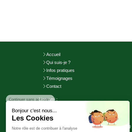
Accueil
Qui suis-je ?
Infos pratiques
Témoignages
Contact
Continuer sans accepter
Lien ami :
http://adeuxmains-bienetre.fr/bienvenue/
Bonjour c'est nous...
http://www.sophrologie-
pratiques.fr
Les Cookies
©2017 Aurélie GOURGUECHON - Cherbourg 
Notre rôle est de contribuer à l'analyse