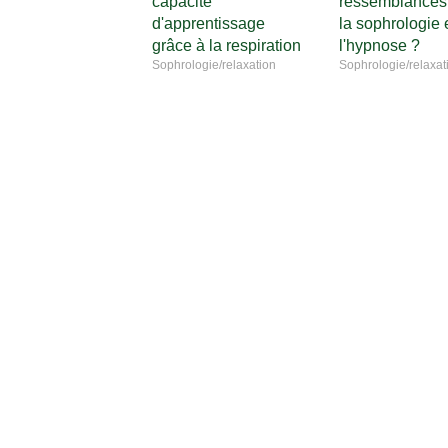
capacité
ressemblances 
d'apprentissage
la sophrologie 
grâce à la respiration
l'hypnose ?
Sophrologie/relaxation
Sophrologie/relaxat