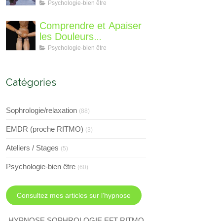
différent?
Perte de Poids : Un
Psychologie-bien être
Voyage Intérieur
Comprendre et Apaiser
les Douleurs
Neuroplastiques : Une
Psychologie-bien être
Approche avec
l'Hypnose, l'EMDR et
l'EFT
Catégories
Sophrologie/relaxation
(88)
EMDR (proche RITMO)
(3)
Ateliers / Stages
(5)
Psychologie-bien être
(60)
Consultez mes articles sur l'hypnose
HYPNOSE SOPHROLOGIE EFT RITMO