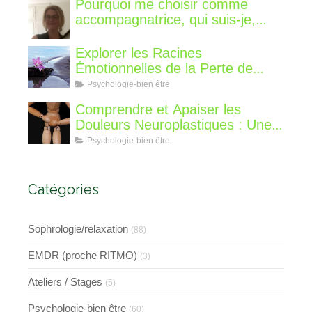
Pourquoi me choisir comme
accompagnatrice, qui suis-je,
qu'est ce que je vous propose de
différent?
Explorer les Racines
Émotionnelles de la Perte de
Poids : Un Voyage Intérieur
Psychologie-bien être
Comprendre et Apaiser les
Douleurs Neuroplastiques : Une
Approche avec l'Hypnose,
Psychologie-bien être
l'EMDR et l'EFT
Catégories
Sophrologie/relaxation
(88)
EMDR (proche RITMO)
(3)
Ateliers / Stages
(5)
Psychologie-bien être
(60)