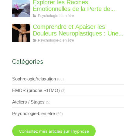
différent?
Explorer les Racines
Émotionnelles de la Perte de
Poids : Un Voyage Intérieur
Psychologie-bien être
Comprendre et Apaiser les
Douleurs Neuroplastiques : Une
Approche avec l'Hypnose,
Psychologie-bien être
l'EMDR et l'EFT
Catégories
Sophrologie/relaxation
(88)
EMDR (proche RITMO)
(3)
Ateliers / Stages
(5)
Psychologie-bien être
(60)
Consultez mes articles sur l'hypnose