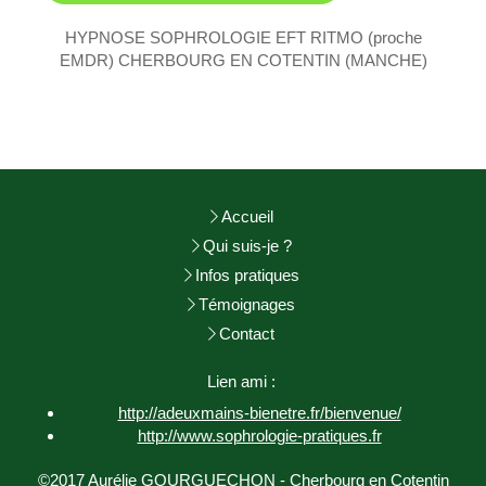
HYPNOSE SOPHROLOGIE EFT RITMO (proche
EMDR) CHERBOURG EN COTENTIN (MANCHE)
Accueil
Qui suis-je ?
Infos pratiques
Témoignages
Contact
Lien ami :
http://adeuxmains-bienetre.fr/bienvenue/
http://www.sophrologie-
pratiques.fr
©2017 Aurélie GOURGUECHON - Cherbourg en Cotentin