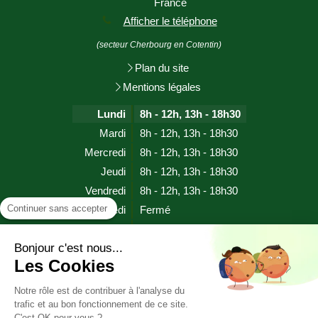
France
Afficher le téléphone
(secteur Cherbourg en Cotentin)
Plan du site
Mentions légales
Lundi
8h - 12h
,
13h - 18h30
Mardi
8h - 12h
,
13h - 18h30
Mercredi
8h - 12h
,
13h - 18h30
Jeudi
8h - 12h
,
13h - 18h30
Vendredi
8h - 12h
,
13h - 18h30
Continuer sans accepter
Samedi
Fermé
Dimanche
Fermé
Bonjour c'est nous...
Les Cookies
Prendre rendez-vous
Notre rôle est de contribuer à l'analyse du
trafic et au bon fonctionnement de ce site.
HYPNOSE SOPHROLOGIE EFT RITMO (proche EMDR)
C'est OK pour vous ?