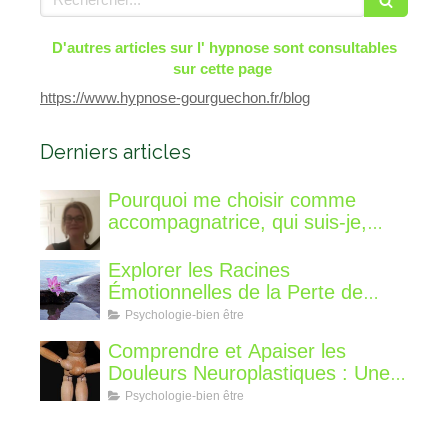
D'autres articles sur l' hypnose sont consultables
sur cette page
https://www.hypnose-gourguechon.fr/blog
Derniers articles
Pourquoi me choisir comme
accompagnatrice, qui suis-je,
qu'est ce que je vous propose de
différent?
Explorer les Racines
Émotionnelles de la Perte de
Poids : Un Voyage Intérieur
Psychologie-bien être
Comprendre et Apaiser les
Douleurs Neuroplastiques : Une
Approche avec l'Hypnose,
Psychologie-bien être
l'EMDR et l'EFT