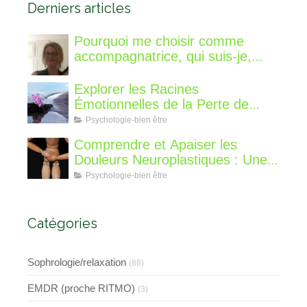
Derniers articles
Pourquoi me choisir comme
accompagnatrice, qui suis-je,
qu'est ce que je vous propose de
différent?
Explorer les Racines
Émotionnelles de la Perte de
Poids : Un Voyage Intérieur
Psychologie-bien être
Comprendre et Apaiser les
Douleurs Neuroplastiques : Une
Approche avec l'Hypnose,
Psychologie-bien être
l'EMDR et l'EFT
Catégories
Sophrologie/relaxation
(88)
EMDR (proche RITMO)
(3)