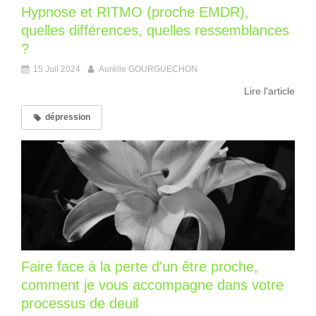
Hypnose et RITMO (proche EMDR),
quelles différences, quelles ressemblances
?
15 Juil 2024
Aurélie GOURGUECHON
Lire l'article
dépression
Faire face à la perte d'un être proche,
comment je vous accompagne dans votre
processus de deuil