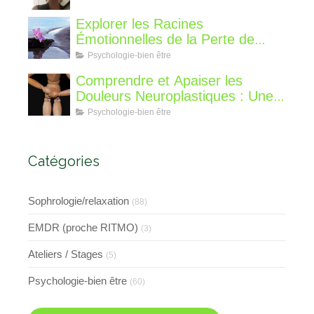
qu'est ce que je vous propose de
différent?
Explorer les Racines
Émotionnelles de la Perte de
Poids : Un Voyage Intérieur
Psychologie-bien être
Comprendre et Apaiser les
Douleurs Neuroplastiques : Une
Approche avec l'Hypnose,
Psychologie-bien être
l'EMDR et l'EFT
Catégories
Sophrologie/relaxation
(88)
EMDR (proche RITMO)
(3)
Ateliers / Stages
(5)
Psychologie-bien être
(60)