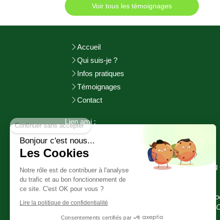
Voir tous les témoignages
Accueil
Qui suis-je ?
Infos pratiques
Témoignages
Contact
Continuer sans accepter
Lien ami :
http://adeuxmains-bienetre.fr/bienvenue/
Bonjour c'est nous...
http://www.sophrologie-
pratiques.fr
Les Cookies
©2017 Aurélie GOURGUECHON - Cherbourg 
Notre rôle est de contribuer à l'analyse
Cotentin
du trafic et au bon fonctionnement de
ce site. C'est OK pour vous ?
HYPNOSE SOPHROLOGIE EFT RITMO (pro
Lire la politique de confidentialité
EMDR) CHERBOURG EN COTENTIN (MAN
Consentements certifiés par