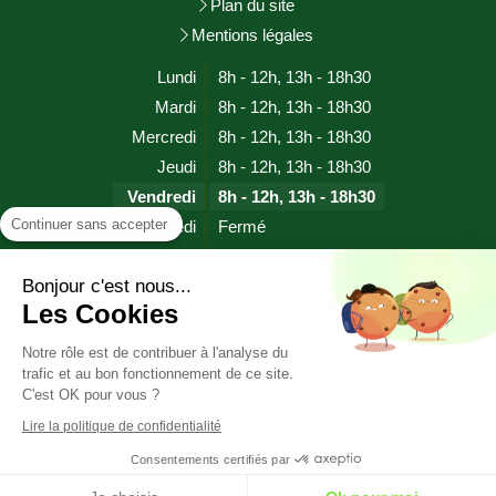
Plan du site
Mentions légales
Lundi
8h - 12h
,
13h - 18h30
Mardi
8h - 12h
,
13h - 18h30
Mercredi
8h - 12h
,
13h - 18h30
Jeudi
8h - 12h
,
13h - 18h30
Vendredi
8h - 12h
,
13h - 18h30
Continuer sans accepter
Samedi
Fermé
Dimanche
Fermé
Bonjour c'est nous...
Les Cookies
Prendre rendez-vous
Notre rôle est de contribuer à l'analyse du
trafic et au bon fonctionnement de ce site.
HYPNOSE SOPHROLOGIE EFT RITMO (proche EMDR)
C'est OK pour vous ?
CHERBOURG EN COTENTIN (MANCHE)
Lire la politique de confidentialité
Consentements certifiés par