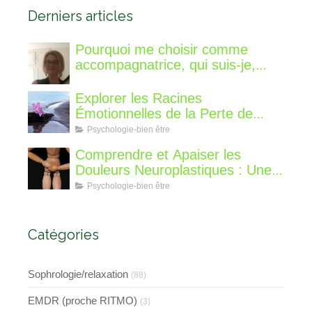
Derniers articles
Pourquoi me choisir comme
accompagnatrice, qui suis-je,
qu'est ce que je vous propose de
différent?
Explorer les Racines
Émotionnelles de la Perte de
Poids : Un Voyage Intérieur
Psychologie-bien être
Comprendre et Apaiser les
Douleurs Neuroplastiques : Une
Approche avec l'Hypnose,
Psychologie-bien être
l'EMDR et l'EFT
Catégories
Sophrologie/relaxation
(88)
EMDR (proche RITMO)
(3)