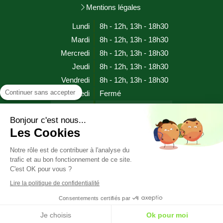
Mentions légales
Lundi
8h - 12h
,
13h - 18h30
Mardi
8h - 12h
,
13h - 18h30
Mercredi
8h - 12h
,
13h - 18h30
Jeudi
8h - 12h
,
13h - 18h30
Vendredi
8h - 12h
,
13h - 18h30
Continuer sans accepter
Samedi
Fermé
Dimanche
Fermé
Bonjour c'est nous...
Les Cookies
Prendre rendez-vous
Notre rôle est de contribuer à l'analyse du
trafic et au bon fonctionnement de ce site.
HYPNOSE SOPHROLOGIE EFT RITMO (proche EMDR)
C'est OK pour vous ?
CHERBOURG EN COTENTIN (MANCHE)
Lire la politique de confidentialité
Consentements certifiés par
Je choisis
Ok pour moi
Création et référencement du site par Simplébo