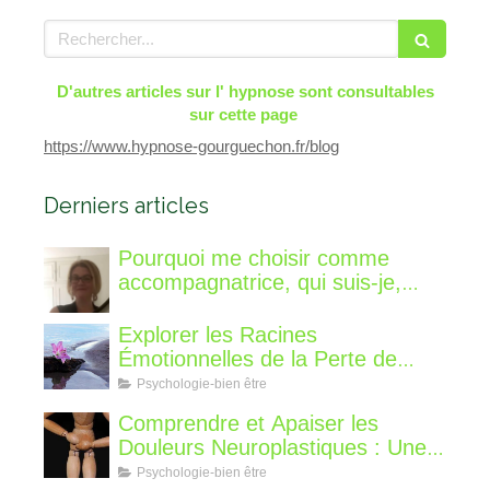
Rechercher
D'autres articles sur l' hypnose sont consultables
sur cette page
https://www.hypnose-gourguechon.fr/blog
Derniers articles
Pourquoi me choisir comme
accompagnatrice, qui suis-je,
qu'est ce que je vous propose de
différent?
Explorer les Racines
Émotionnelles de la Perte de
Poids : Un Voyage Intérieur
Psychologie-bien être
Comprendre et Apaiser les
Douleurs Neuroplastiques : Une
Approche avec l'Hypnose,
Psychologie-bien être