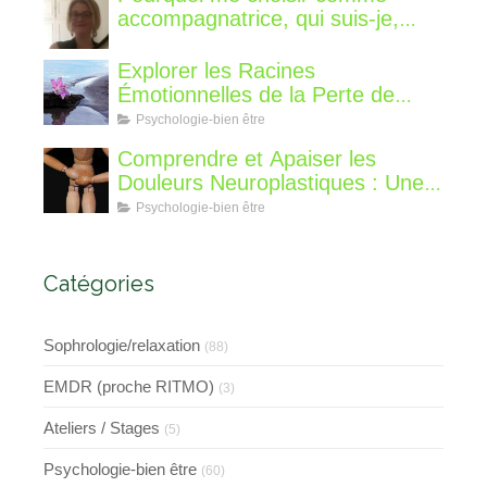
accompagnatrice, qui suis-je,
qu'est ce que je vous propose de
différent?
Explorer les Racines
Émotionnelles de la Perte de
Poids : Un Voyage Intérieur
Psychologie-bien être
Comprendre et Apaiser les
Douleurs Neuroplastiques : Une
Approche avec l'Hypnose,
Psychologie-bien être
l'EMDR et l'EFT
Catégories
Sophrologie/relaxation
(88)
EMDR (proche RITMO)
(3)
Ateliers / Stages
(5)
Psychologie-bien être
(60)