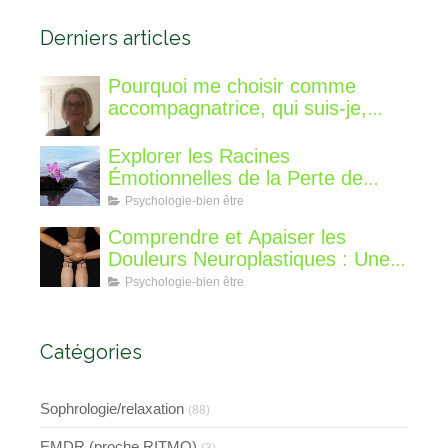
Derniers articles
Pourquoi me choisir comme
accompagnatrice, qui suis-je,
qu'est ce que je vous propose de
différent?
Explorer les Racines
Émotionnelles de la Perte de
Poids : Un Voyage Intérieur
Psychologie-bien être
Comprendre et Apaiser les
Douleurs Neuroplastiques : Une
Approche avec l'Hypnose,
Psychologie-bien être
l'EMDR et l'EFT
Catégories
Sophrologie/relaxation
(88)
EMDR (proche RITMO)