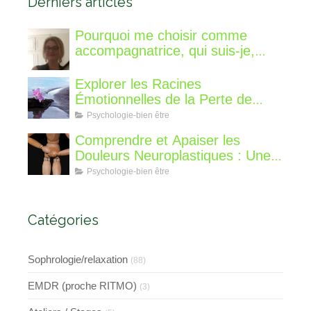
Derniers articles
Pourquoi me choisir comme
accompagnatrice, qui suis-je,
qu'est ce que je vous propose de
différent?
Explorer les Racines
Émotionnelles de la Perte de
Poids : Un Voyage Intérieur
Psychologie-bien être
Comprendre et Apaiser les
Douleurs Neuroplastiques : Une
Approche avec l'Hypnose,
Psychologie-bien être
l'EMDR et l'EFT
Catégories
Sophrologie/relaxation
(88)
EMDR (proche RITMO)
(3)