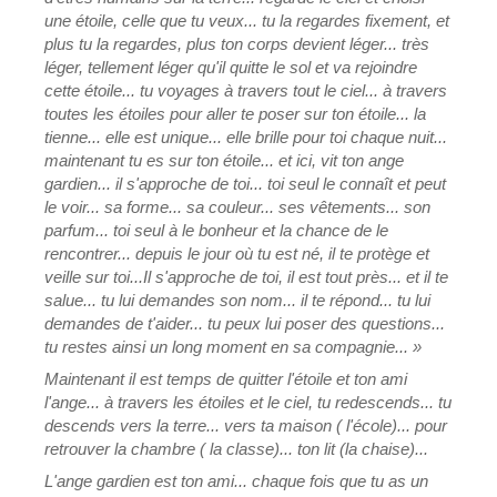
une étoile, celle que tu veux... tu la regardes fixement, et
plus tu la regardes, plus ton corps devient léger... très
léger, tellement léger qu'il quitte le sol et va rejoindre
cette étoile... tu voyages à travers tout le ciel... à travers
toutes les étoiles pour aller te poser sur ton étoile... la
tienne... elle est unique... elle brille pour toi chaque nuit...
maintenant tu es sur ton étoile... et ici, vit ton ange
gardien... il s'approche de toi... toi seul le connaît et peut
le voir... sa forme... sa couleur... ses vêtements... son
parfum... toi seul à le bonheur et la chance de le
rencontrer... depuis le jour où tu est né, il te protège et
veille sur toi...Il s'approche de toi, il est tout près... et il te
salue... tu lui demandes son nom... il te répond... tu lui
demandes de t'aider... tu peux lui poser des questions...
tu restes ainsi un long moment en sa compagnie... »
Maintenant il est temps de quitter l'étoile et ton ami
l'ange... à travers les étoiles et le ciel, tu redescends... tu
descends vers la terre... vers ta maison ( l'école)... pour
retrouver la chambre ( la classe)... ton lit (la chaise)...
L'ange gardien est ton ami... chaque fois que tu as un