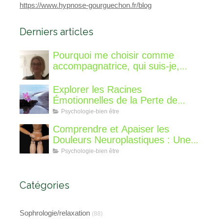
https://www.hypnose-gourguechon.fr/blog
Derniers articles
Pourquoi me choisir comme
accompagnatrice, qui suis-je,
qu'est ce que je vous propose de
différent?
Explorer les Racines
Émotionnelles de la Perte de
Poids : Un Voyage Intérieur
Psychologie-bien être
Comprendre et Apaiser les
Douleurs Neuroplastiques : Une
Approche avec l'Hypnose,
Psychologie-bien être
l'EMDR et l'EFT
Catégories
Sophrologie/relaxation
(88)