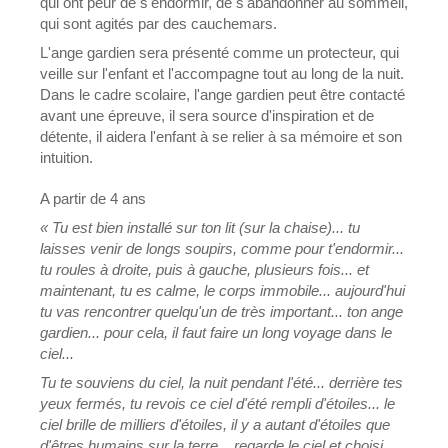
qui ont peur de s'endormir, de s'abandonner au sommeil,
qui sont agités par des cauchemars.
L'ange gardien sera présenté comme un protecteur, qui
veille sur l'enfant et l'accompagne tout au long de la nuit.
Dans le cadre scolaire, l'ange gardien peut être contacté
avant une épreuve, il sera source d'inspiration et de
détente, il aidera l'enfant à se relier à sa mémoire et son
intuition.
A partir de 4 ans
« Tu est bien installé sur ton lit (sur la chaise)... tu
laisses venir de longs soupirs, comme pour t'endormir...
tu roules à droite, puis à gauche, plusieurs fois... et
maintenant, tu es calme, le corps immobile... aujourd'hui
tu vas rencontrer quelqu'un de très important... ton ange
gardien... pour cela, il faut faire un long voyage dans le
ciel...
Tu te souviens du ciel, la nuit pendant l'été... derrière tes
yeux fermés, tu revois ce ciel d'été rempli d'étoiles... le
ciel brille de milliers d'étoiles, il y a autant d'étoiles que
d'êtres humains sur la terre... regarde le ciel et choisi