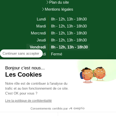
Plan du site
Mentions légales
Lundi
8h - 12h
,
13h - 18h30
Mardi
8h - 12h
,
13h - 18h30
Mercredi
8h - 12h
,
13h - 18h30
Jeudi
8h - 12h
,
13h - 18h30
Vendredi
8h - 12h
,
13h - 18h30
Continuer sans accepter
Samedi
Fermé
Dimanche
Fermé
Bonjour c'est nous...
Les Cookies
Prendre rendez-vous
Notre rôle est de contribuer à l'analyse du
trafic et au bon fonctionnement de ce site.
HYPNOSE SOPHROLOGIE EFT RITMO (proche EMDR)
C'est OK pour vous ?
CHERBOURG EN COTENTIN (MANCHE)
Lire la politique de confidentialité
Consentements certifiés par