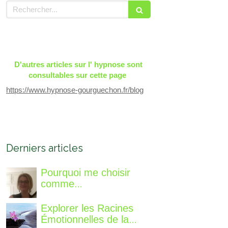
Rechercher
D'autres articles sur l' hypnose sont
consultables sur cette page
https://www.hypnose-gourguechon.fr/blog
Derniers articles
Pourquoi me choisir
comme
accompagnatrice, qui
suis-je, qu'est ce que je
Explorer les Racines
vous propose de
Émotionnelles de la