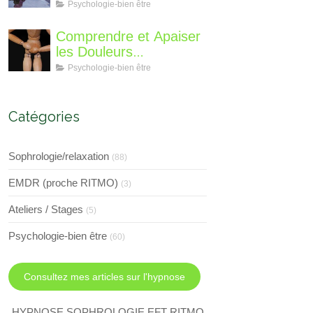
différent?
Perte de Poids : Un
Psychologie-bien être
Voyage Intérieur
Comprendre et Apaiser
les Douleurs
Neuroplastiques : Une
Psychologie-bien être
Approche avec
l'Hypnose, l'EMDR et
l'EFT
Catégories
Sophrologie/relaxation
(88)
EMDR (proche RITMO)
(3)
Ateliers / Stages
(5)
Psychologie-bien être
(60)
Consultez mes articles sur l'hypnose
HYPNOSE SOPHROLOGIE EFT RITMO