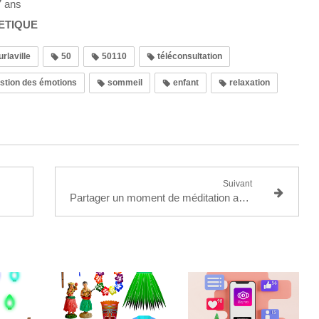
7 ans
ETIQUE
urlaville
50
50110
téléconsultation
stion des émotions
sommeil
enfant
relaxation
Suivant
Partager un moment de méditation avec mon enfant