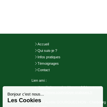
Accueil
Qui suis-je ?
Infos pratiques
Témoignages
Contact
Lien ami :
Continuer sans accepter
http://adeuxmains-bienetre.fr/bienvenue/
http://www.sophrologie-
pratiques.fr
Bonjour c'est nous...
Les Cookies
©2017 Aurélie GOURGUECHON - Cherbourg 