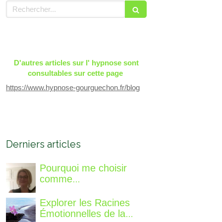
Rechercher
D'autres articles sur l' hypnose sont
consultables sur cette page
https://www.hypnose-gourguechon.fr/blog
Derniers articles
Pourquoi me choisir
comme
accompagnatrice, qui
suis-je, qu'est ce que je
Explorer les Racines
vous propose de
Émotionnelles de la