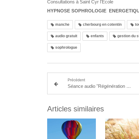
Consultations à Saint Cyr l'Ecole
HYPNOSE SOPHROLOGIE ENERGETIQU
manche
cherbourg en cotentin
to
audio gratuit
enfants
gestion du s
sophrologue
Précédent
Séance audio "Régénération du système immunitaire" (auto hypnose)
Articles similaires