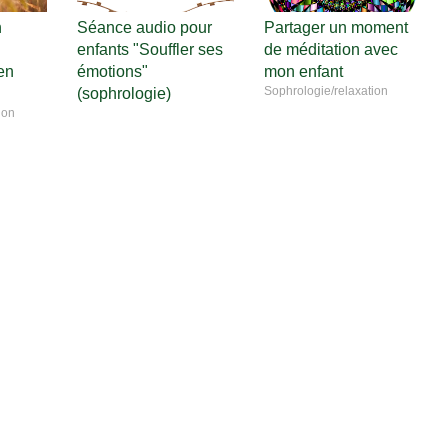
n
Séance audio pour
Partager un moment
enfants "Souffler ses
de méditation avec
en
émotions"
mon enfant
Sophrologie/relaxation
(sophrologie)
ion