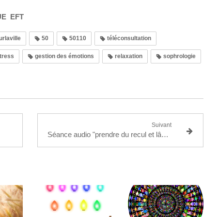
E EFT
urlaville
50
50110
téléconsultation
tress
gestion des émotions
relaxation
sophrologie
Suivant
Séance audio "prendre du recul et lâcher prise" (auto hypnose)