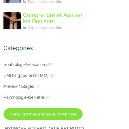
différent?
Perte de Poids : Un
Psychologie-bien être
Voyage Intérieur
Comprendre et Apaiser
les Douleurs
Neuroplastiques : Une
Psychologie-bien être
Approche avec
l'Hypnose, l'EMDR et
l'EFT
Catégories
Sophrologie/relaxation
(88)
EMDR (proche RITMO)
(3)
Ateliers / Stages
(5)
Psychologie-bien être
(60)
Consultez mes articles sur l'hypnose
HYPNOSE SOPHROLOGIE EFT RITMO