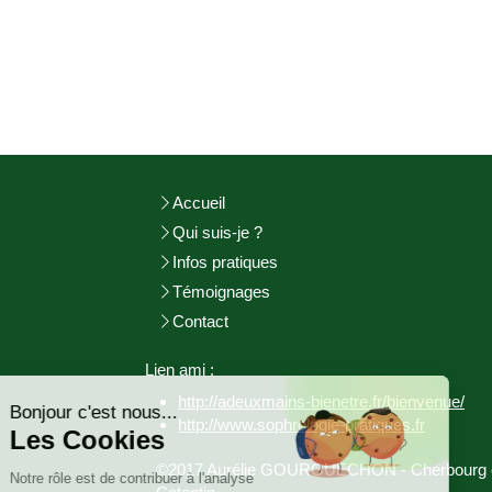
Accueil
Qui suis-je ?
Infos pratiques
Témoignages
Contact
Continuer sans accepter
Lien ami :
http://adeuxmains-bienetre.fr/bienvenue/
Bonjour c'est nous...
http://www.sophrologie-
pratiques.fr
Les Cookies
©2017 Aurélie GOURGUECHON - Cherbourg 
Notre rôle est de contribuer à l'analyse