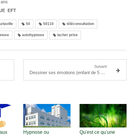
7 ans
UE EFT
urlaville
50
50110
téléconsultation
pnose
autohypnose
lacher prise
Suivant
Dessiner ses émotions (enfant de 5 à 8ans)
 aux
Hypnose ou
Qu'est ce qu'une