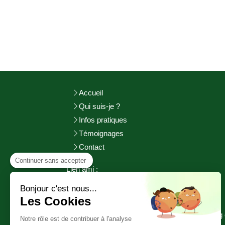
Accueil
Qui suis-je ?
Infos pratiques
Témoignages
Contact
Continuer sans accepter
Lien ami :
http://adeuxmains-bienetre.fr/bienvenue/
Bonjour c'est nous...
http://www.sophrologie-
pratiques.fr
Les Cookies
©2017 Aurélie GOURGUECHON - Cherbourg 
Notre rôle est de contribuer à l'analyse