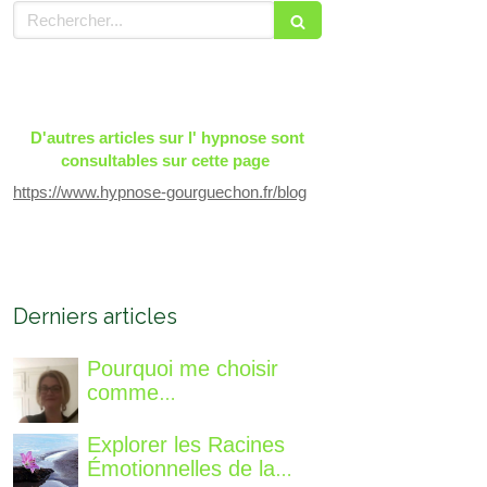
Rechercher
D'autres articles sur l' hypnose sont
consultables sur cette page
https://www.hypnose-gourguechon.fr/blog
Derniers articles
Pourquoi me choisir
comme
accompagnatrice, qui
suis-je, qu'est ce que je
Explorer les Racines
vous propose de
Émotionnelles de la