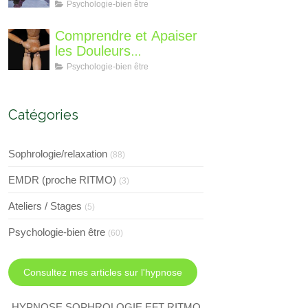
différent?
Perte de Poids : Un
Psychologie-bien être
Voyage Intérieur
Comprendre et Apaiser
les Douleurs
Neuroplastiques : Une
Psychologie-bien être
Approche avec
l'Hypnose, l'EMDR et
l'EFT
Catégories
Sophrologie/relaxation
(88)
EMDR (proche RITMO)
(3)
Ateliers / Stages
(5)
Psychologie-bien être
(60)
Consultez mes articles sur l'hypnose
HYPNOSE SOPHROLOGIE EFT RITMO