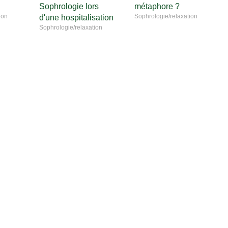
Sophrologie lors
métaphore ?
ion
Sophrologie/relaxation
d'une hospitalisation
Sophrologie/relaxation