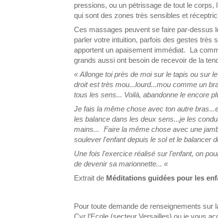
pressions, ou un pétrissage de tout le corps, l
qui sont des zones très sensibles et réceptric
Ces massages peuvent se faire par-dessus l
parler votre intuition, parfois des gestes trè
apportent un apaisement immédiat. La communi
grands aussi ont besoin de recevoir de la tend
« Allonge toi près de moi sur le tapis ou sur le
droit est très mou...lourd...mou comme un bra
tous les sens... Voilà, abandonne le encore p
Je fais la même chose avec ton autre bras...e
les balance dans les deux sens...je les condui
mains... Faire la même chose avec une jambe 
soulever l'enfant depuis le sol et le balancer 
Une fois l'exercice réalisé sur l'enfant, on p
de devenir sa marionnette... «
Extrait de
Méditations guidées pour les en
Pour toute demande de renseignements sur 
Cyr l’Ecole (secteur Versailles) ou je vous 