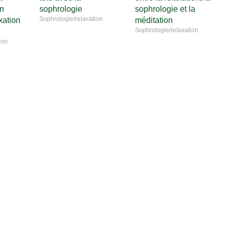
on
sophrologie
sophrologie et la
Sophrologie/relaxation
xation
méditation
Sophrologie/relaxation
ion