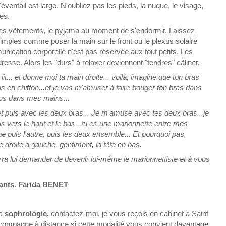
'éventail est large. N'oubliez pas les pieds, la nuque, le visage,
es.
es vêtements, le pyjama au moment de s'endormir. Laissez
s simples comme poser la main sur le front ou le plexus solaire
cation corporelle n'est pas réservée aux tout petits. Les
resse. Alors les "durs" à relaxer deviennent "tendres" câliner.
 lit... et donne moi ta main droite... voilà, imagine que ton bras
s en chiffon...et je vas m'amuser à faire bouger ton bras dans
lus dans mes mains...
t puis avec les deux bras... Je m'amuse avec tes deux bras...je
s vers le haut et le bas...tu es une marionnette entre mes
puis l'autre, puis les deux ensemble... Et pourquoi pas,
de droite à gauche, gentiment, la tête en bas.
ourra lui demander de devenir lui-même le marionnettiste et à vous
fants. Farida BENET
la
sophrologie,
contactez-moi, je vous reçois en cabinet à Saint
accompagne à distance si cette modalité vous convient davantage.