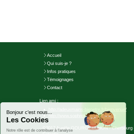
Accueil
Qui suis-je ?
Infos pratiques
Témoignages
Contact
Continuer sans accepter
Lien ami :
http://adeuxmains-bienetre.fr/bienvenue/
Bonjour c'est nous...
http://www.sophrologie-
pratiques.fr
Les Cookies
©2017 Aurélie GOURGUECHON - Cherbourg 
Notre rôle est de contribuer à l'analyse