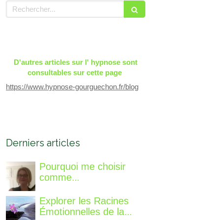
Rechercher
D'autres articles sur l' hypnose sont
consultables sur cette page
https://www.hypnose-gourguechon.fr/blog
Derniers articles
Pourquoi me choisir
comme
accompagnatrice, qui
suis-je, qu'est ce que je
Explorer les Racines
vous propose de
Émotionnelles de la