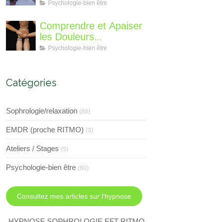
différent?
Perte de Poids : Un
Psychologie-bien être
Voyage Intérieur
Comprendre et Apaiser
les Douleurs
Neuroplastiques : Une
Psychologie-bien être
Approche avec
l'Hypnose, l'EMDR et
l'EFT
Catégories
Sophrologie/relaxation
(88)
EMDR (proche RITMO)
(3)
Ateliers / Stages
(5)
Psychologie-bien être
(60)
Consultez mes articles sur l'hypnose
HYPNOSE SOPHROLOGIE EFT RITMO