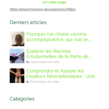
sur cette page
https://www.hypnose-gourguechon.fr/blog
Derniers articles
Pourquoi me choisir comme
accompagnatrice, qui suis-je,
qu'est ce que je vous propose de
différent?
Explorer les Racines
Émotionnelles de la Perte de
Poids : Un Voyage Intérieur
Psychologie-bien être
Comprendre et Apaiser les
Douleurs Neuroplastiques : Une
Approche avec l'Hypnose,
Psychologie-bien être
l'EMDR et l'EFT
Catégories