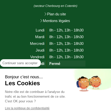
(secteur Cherbourg en Cotentin)
Plan du site
Mentions légales
Lundi
8h - 12h
,
13h - 18h30
Mardi
8h - 12h
,
13h - 18h30
Mercredi
8h - 12h
,
13h - 18h30
Jeudi
8h - 12h
,
13h - 18h30
Vendredi
8h - 12h
,
13h - 18h30
Continuer sans accepter
Samedi
Fermé
Dimanche
Fermé
Bonjour c'est nous...
Les Cookies
Prendre rendez-vous
Notre rôle est de contribuer à l'analyse du
trafic et au bon fonctionnement de ce site.
HYPNOSE SOPHROLOGIE EFT RITMO (proche EMDR)
C'est OK pour vous ?
CHERBOURG EN COTENTIN (MANCHE)
Lire la politique de confidentialité