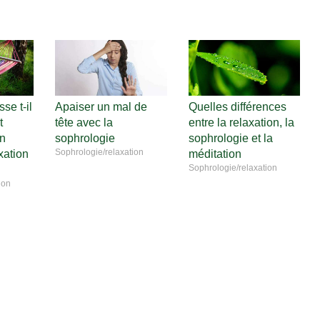
se t-il
Apaiser un mal de
Quelles différences
t
tête avec la
entre la relaxation, la
on
sophrologie
sophrologie et la
Sophrologie/relaxation
xation
méditation
Sophrologie/relaxation
ion