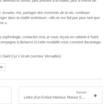
s détendu et serein, plus présent à la réalité, plus à même de
r, écouter, rire, partager des moments de la vie, continuer
er dans la réalité extérieure ; elle ne me fait pas peur tant que
me ».
sophrologie, contactez-moi, je vous reçois en cabinet à Saint
accompagne à distance si cette modalité vous convient davantage.
 Saint Cyr L'école (secteur Versailles)
ue
Suivant
Lettre d'un Enfant Intérieur, Manon Sénécal