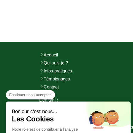
Accueil
Qui suis-je ?
Infos pratiques
Témoignages
Contact
Continuer sans accepter
Lien ami :
http://adeuxmains-bienetre.fr/bienvenue/
Bonjour c'est nous...
http://www.sophrologie-
pratiques.fr
Les Cookies
©2017 Aurélie GOURGUECHON - Cherbourg e
Notre rôle est de contribuer à l'analyse