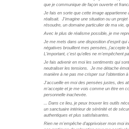
que je communique de façon ouverte et franc
Je fais en sorte que cette image appartienne a
réalisait. J'imagine une situation ou un projet
résoudre, un domaine particulier de ma vie, qu
Avec le plus de réalisme possible, je me re
Je me mets dans une disposition d'esprit qui
négatives brouillent mes pensées, j'accepte l
L'important, c'est qu'elles ne m'empêchent pa
Je fais advenir en moi les sentiments qui sont 
neutraliser les tensions. Je me détache émot
manière à ne pas me crisper sur l'obtention à t
J'accueille en moi des pensées justes, des a
m'accepte et je me vois comme un être en co
personnelle inachevée.
... Dans ce lieu, je peux trouver les outils 
un sanctuaire intérieur de sérénité et de sécu
authentiques et plus satisfaisantes.
Rien ne m'empêche d'apprivoiser mon moi inté