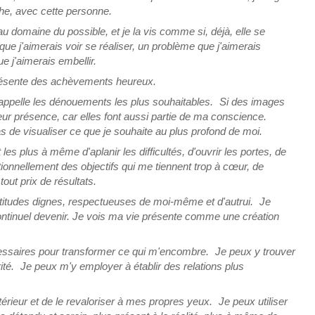
he, avec cette personne.
u domaine du possible, et je la vis comme si, déjà, elle se
 que j'aimerais voir se réaliser, un problème que j'aimerais
e j'aimerais embellir.
présente des achèvements heureux.
 appelle les dénouements les plus souhaitables. Si des images
eur présence, car elles font aussi partie de ma conscience.
s de visualiser ce que je souhaite au plus profond de moi.
les plus à même d'aplanir les difficultés, d'ouvrir les portes, de
ionnellement des objectifs qui me tiennent trop à cœur, de
out prix de résultats.
ttitudes dignes, respectueuses de moi-même et d'autrui. Je
ntinuel devenir. Je vois ma vie présente comme une création
nécessaires pour transformer ce qui m'encombre. Je peux y trouver
rité. Je peux m'y employer à établir des relations plus
rieur et de le revaloriser à mes propres yeux. Je peux utiliser