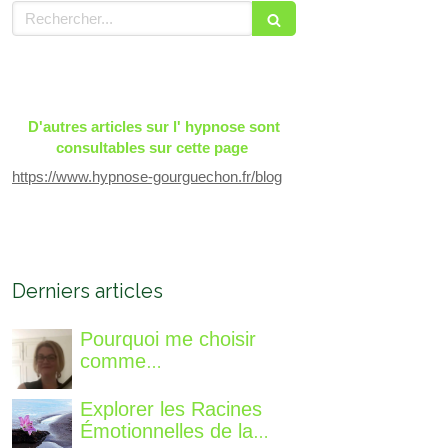
Rechercher
D'autres articles sur l' hypnose sont
consultables sur cette page
https://www.hypnose-gourguechon.fr/blog
Derniers articles
Pourquoi me choisir
comme
accompagnatrice, qui
suis-je, qu'est ce que je
Explorer les Racines
vous propose de
Émotionnelles de la