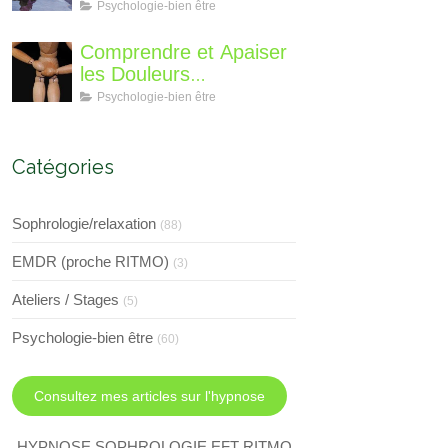
différent?
Perte de Poids : Un
Psychologie-bien être
Voyage Intérieur
Comprendre et Apaiser
les Douleurs
Neuroplastiques : Une
Psychologie-bien être
Approche avec
l'Hypnose, l'EMDR et
l'EFT
Catégories
Sophrologie/relaxation
(88)
EMDR (proche RITMO)
(3)
Ateliers / Stages
(5)
Psychologie-bien être
(60)
Consultez mes articles sur l'hypnose
HYPNOSE SOPHROLOGIE EFT RITMO