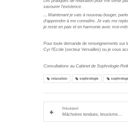
ces pratiques de relaxation pour me sentir plu
savourer l'existence.
... Maintenant je vais à nouveau bouger, parle
d'apprendre à me connaître. Je vais me replong
je reste en paix et en harmonie avec moi-mê
Pour toute demande de renseignements sur la 
Cyr l’Ecole (secteur Versailles) ou je vous 
Consultations au Cabinet de Sophrologie-Reiki
relaxation
sophrologie
sophrolog
Précédent
Mâchoires tendues, bruxisme, que propose la sophrologie