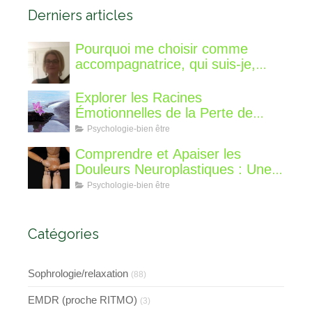
Derniers articles
Pourquoi me choisir comme
accompagnatrice, qui suis-je,
qu'est ce que je vous propose de
différent?
Explorer les Racines
Émotionnelles de la Perte de
Poids : Un Voyage Intérieur
Psychologie-bien être
Comprendre et Apaiser les
Douleurs Neuroplastiques : Une
Approche avec l'Hypnose,
Psychologie-bien être
l'EMDR et l'EFT
Catégories
Sophrologie/relaxation
(88)
EMDR (proche RITMO)
(3)