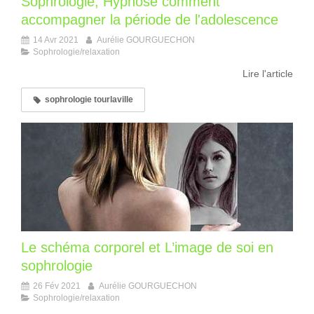
Sophrologie, Hypnose comment
accompagner la période de l'adolescence
14 Avr 2021
Aurélie GOURGUECHON
Sophrologie/relaxation
Lire l'article
sophrologie tourlaville
Le schéma corporel et L’image de soi en
sophrologie
26 Fév 2021
Aurélie GOURGUECHON
Sophrologie/relaxation