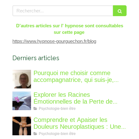
Rechercher
D'autres articles sur l' hypnose sont consultables
sur cette page
https://www.hypnose-gourguechon.fr/blog
Derniers articles
Pourquoi me choisir comme
accompagnatrice, qui suis-je,
qu'est ce que je vous propose de
différent?
Explorer les Racines
Émotionnelles de la Perte de
Poids : Un Voyage Intérieur
Psychologie-bien être
Comprendre et Apaiser les
Douleurs Neuroplastiques : Une
Approche avec l'Hypnose,
Psychologie-bien être