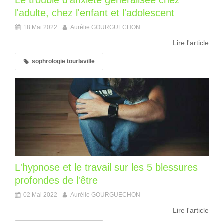
Le trouble d'anxiété généralisée chez
l'adulte, chez l'enfant et l'adolescent
18 Mai 2022
Aurélie GOURGUECHON
Lire l'article
sophrologie tourlaville
L'hypnose et le travail sur les 5 blessures
profondes de l'être
02 Mai 2022
Aurélie GOURGUECHON
Lire l'article