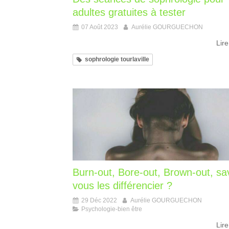
adultes gratuites à tester
07 Août 2023
Aurélie GOURGUECHON
Lire
sophrologie tourlaville
Burn-out, Bore-out, Brown-out, sa
vous les différencier ?
29 Déc 2022
Aurélie GOURGUECHON
Psychologie-bien être
Lire