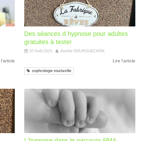
Des séances d hypnose pour adultes
gratuites à tester
07 Août 2023
Aurélie GOURGUECHON
 l'article
Lire l'article
sophrologie tourlaville
L'hypnose dans le parcours PMA