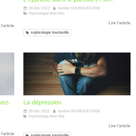
30 Déc 2022
Aurélie GOURGUECHON
Psychologie-bien être
Lire l'article
 l'article
sophrologie tourlaville
vez-
La dépression
29 Déc 2022
Aurélie GOURGUECHON
Psychologie-bien être
Lire l'article
 l'article
sophrologie tourlaville