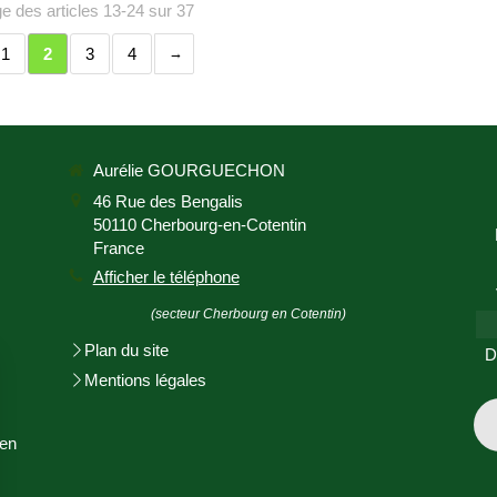
ge des articles 13-24 sur 37
1
2
3
4
Aurélie GOURGUECHON
46 Rue des Bengalis
50110
Cherbourg-en-Cotentin
France
Afficher le téléphone
(secteur Cherbourg en Cotentin)
Plan du site
D
Mentions légales
en