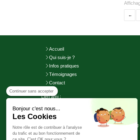
Afficha
Accueil
Qui suis-je ?
Infos pratiques
Témoignages
Contact
Continuer sans accepter
Lien ami :
http://adeuxmains-bienetre.fr/bienvenue/
Bonjour c'est nous...
http://www.sophrologie-
pratiques.fr
Les Cookies
©2017 Aurélie GOURGUECHON - Cherbourg 
Notre rôle est de contribuer à l'analyse
Cotentin
du trafic et au bon fonctionnement de
ce site. C'est OK pour vous ?