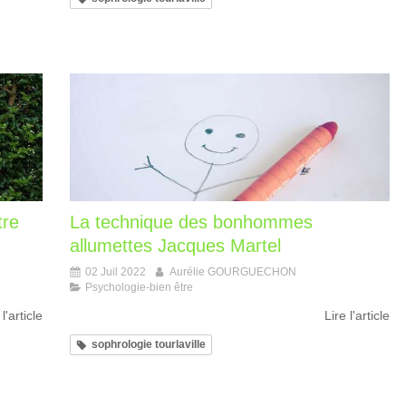
tre
La technique des bonhommes
allumettes Jacques Martel
02 Juil 2022
Aurélie GOURGUECHON
Psychologie-bien être
 l'article
Lire l'article
sophrologie tourlaville