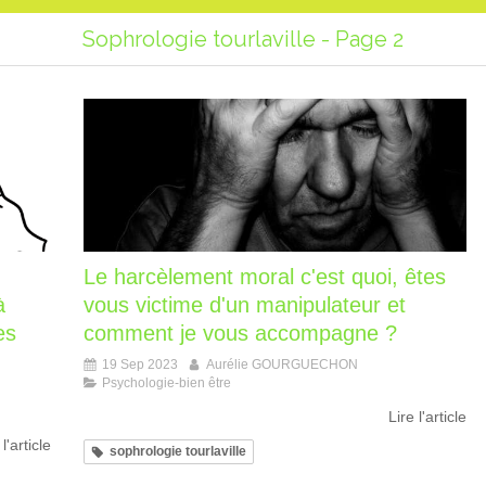
Sophrologie tourlaville - Page 2
Le harcèlement moral c'est quoi, êtes
à
vous victime d'un manipulateur et
es
comment je vous accompagne ?
19 Sep 2023
Aurélie GOURGUECHON
Psychologie-bien être
Lire l'article
 l'article
sophrologie tourlaville