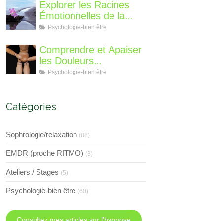
suis-je, qu'est ce que je
Explorer les Racines
vous propose de
Émotionnelles de la
différent?
Perte de Poids : Un
Psychologie-bien être
Voyage Intérieur
Comprendre et Apaiser
les Douleurs
Neuroplastiques : Une
Psychologie-bien être
Approche avec
l'Hypnose, l'EMDR et
l'EFT
Catégories
Sophrologie/relaxation
(88)
EMDR (proche RITMO)
(3)
Ateliers / Stages
(5)
Psychologie-bien être
(60)
Consultez mes articles sur l'hypnose