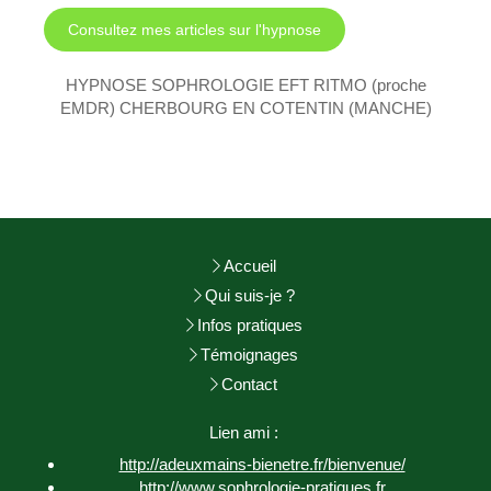
Consultez mes articles sur l'hypnose
HYPNOSE SOPHROLOGIE EFT RITMO (proche
EMDR) CHERBOURG EN COTENTIN (MANCHE)
Accueil
Qui suis-je ?
Infos pratiques
Témoignages
Contact
Lien ami :
http://adeuxmains-bienetre.fr/bienvenue/
http://www.sophrologie-
pratiques.fr