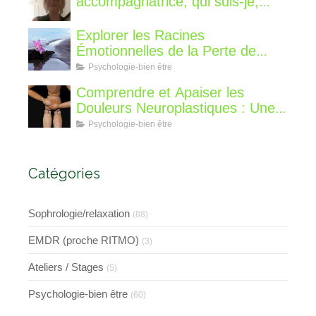
accompagnatrice, qui suis-je,
qu'est ce que je vous propose de
différent?
Explorer les Racines
Émotionnelles de la Perte de
Poids : Un Voyage Intérieur
Psychologie-bien être
Comprendre et Apaiser les
Douleurs Neuroplastiques : Une
Approche avec l'Hypnose,
Psychologie-bien être
l'EMDR et l'EFT
Catégories
Sophrologie/relaxation
(88)
EMDR (proche RITMO)
(3)
Ateliers / Stages
(5)
Psychologie-bien être
(60)