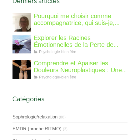
Derniers articles
Pourquoi me choisir comme
accompagnatrice, qui suis-je,
qu'est ce que je vous propose de
différent?
Explorer les Racines
Émotionnelles de la Perte de
Poids : Un Voyage Intérieur
Psychologie-bien être
Comprendre et Apaiser les
Douleurs Neuroplastiques : Une
Approche avec l'Hypnose,
Psychologie-bien être
l'EMDR et l'EFT
Catégories
Sophrologie/relaxation
(88)
EMDR (proche RITMO)
(3)