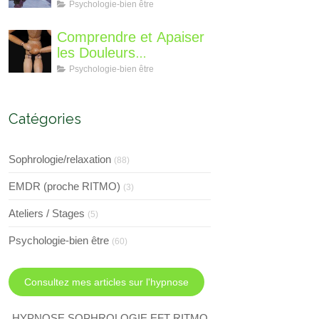
différent?
Perte de Poids : Un
Psychologie-bien être
Voyage Intérieur
Comprendre et Apaiser
les Douleurs
Neuroplastiques : Une
Psychologie-bien être
Approche avec
l'Hypnose, l'EMDR et
l'EFT
Catégories
Sophrologie/relaxation
(88)
EMDR (proche RITMO)
(3)
Ateliers / Stages
(5)
Psychologie-bien être
(60)
Consultez mes articles sur l'hypnose
HYPNOSE SOPHROLOGIE EFT RITMO