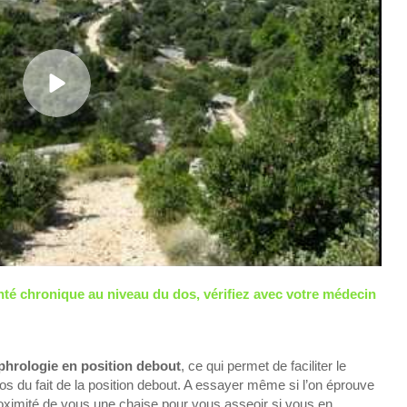
nté chronique au niveau du dos, vérifiez avec votre médecin
phrologie en position debout
, ce qui permet de faciliter le
 du fait de la position debout. A essayer même si l’on éprouve
roximité de vous une chaise pour vous asseoir si vous en