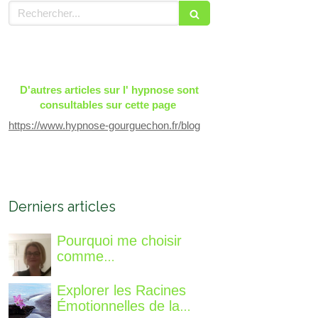
Rechercher
D'autres articles sur l' hypnose sont
consultables sur cette page
https://www.hypnose-gourguechon.fr/blog
Derniers articles
Pourquoi me choisir
comme
accompagnatrice, qui
suis-je, qu'est ce que je
Explorer les Racines
vous propose de
Émotionnelles de la