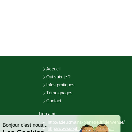
Accueil
Qui suis-je ?
Infos pratiques
Témoignages
Contact
Continuer sans accepter
Lien ami :
http://adeuxmains-bienetre.fr/bienvenue/
Bonjour c'est nous...
http://www.sophrologie-
pratiques.fr