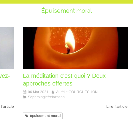
Épuisement moral
vez-
La méditation c'est quoi ? Deux
approches offertes
06 Mar 2021
Aurélie GOURGUECHON
Sophrologie/relaxation
 l'article
Lire l'article
épuisement moral