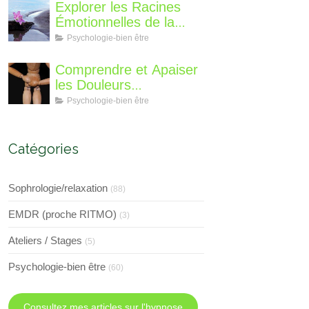
suis-je, qu'est ce que je
Explorer les Racines
vous propose de
Émotionnelles de la
différent?
Perte de Poids : Un
Psychologie-bien être
Voyage Intérieur
Comprendre et Apaiser
les Douleurs
Neuroplastiques : Une
Psychologie-bien être
Approche avec
l'Hypnose, l'EMDR et
l'EFT
Catégories
Sophrologie/relaxation
(88)
EMDR (proche RITMO)
(3)
Ateliers / Stages
(5)
Psychologie-bien être
(60)
Consultez mes articles sur l'hypnose